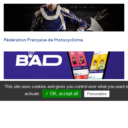
Fédération Française de Motocyclisme.
This site uses cookies and gives you control over what you want t
Fédération Française de Badminton.
activate
✓ OK, accept all
Personalize
Carrière
Confidentialité
Mentions légales
Contactez-nous