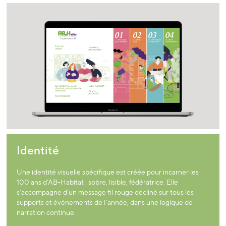
Identité
Une identité visuelle spécifique est créée pour incarner les
100 ans d’AB-Habitat : sobre, lisible, fédératrice. Elle
s’accompagne d’un message fil rouge décliné sur tous les
supports et événements de l’année, dans une logique de
narration continue.