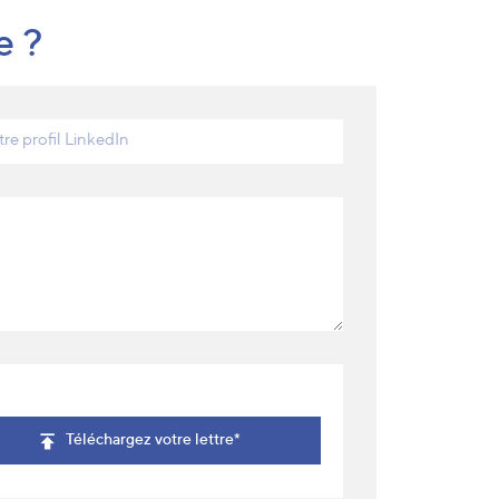
e ?
re profil LinkedIn
Téléchargez votre lettre*