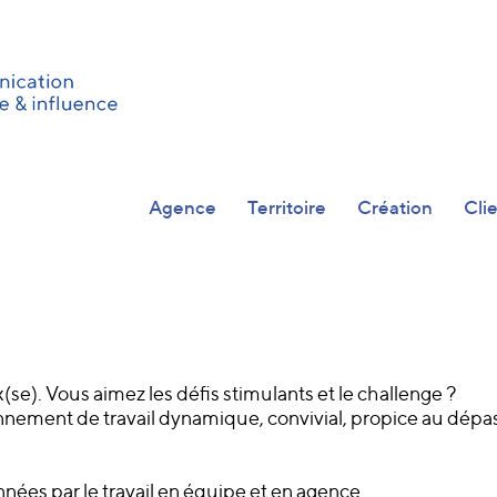
Agence
Territoire
Création
Cli
(se). Vous aimez les défis stimulants et le challenge ?
nnement de travail dynamique, convivial, propice au dép
ées par le travail en équipe et en agence.